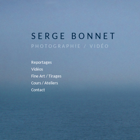
SERGE BONNET
PHOTOGRAPHIE / VIDÉO
Reportages
Vidéos
Fine Art / Tirages
Cours / Ateliers
Contact